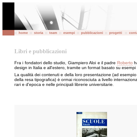
::
home
::
storia
::
team
::
esempi
::
pubblicazioni
::
progetti
::
conta
Libri e pubblicazioni
Fra i fondatori dello studio, Giampiero Aloi e il padre
Roberto
ha
design in Italia e all'estero, tramite un format basato su esempi d
La qualità dei contenuti e della loro presentazione (ad esempio la
della resa tipografica) è ormai riconosciuta a livello internazionale
rari e d'epoca e nelle principali librerie universitarie.